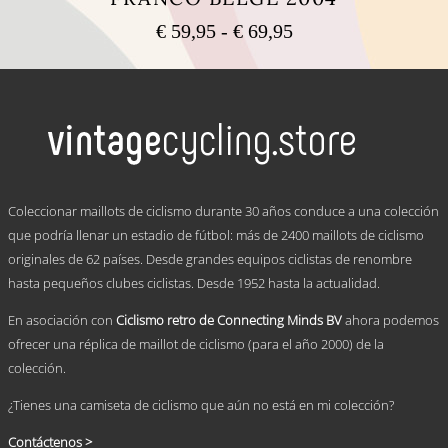
Rango
€
59,95
-
€
69,95
de
Este
precios:
producto
tiene
desde
múltiples
€ 59,95
variantes.
hasta
Las
€ 69,95
opciones
se
.
pueden
Coleccionar maillots de ciclismo durante 30 años conduce a una colección
elegir
que podría llenar un estadio de fútbol: más de 2400 maillots de ciclismo
en
originales de 62 países. Desde grandes equipos ciclistas de renombre
la
página
hasta pequeños clubes ciclistas. Desde 1952 hasta la actualidad.
de
producto
En asociación con
Ciclismo retro de Connecting Minds BV
ahora podemos
ofrecer una réplica de maillot de ciclismo (para el año 2000) de la
colección.
¿Tienes una camiseta de ciclismo que aún no está en mi colección?
Contáctenos >