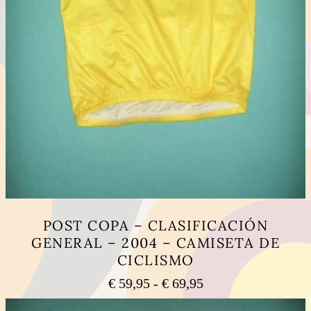
POST COPA – CLASIFICACIÓN
GENERAL – 2004 – CAMISETA DE
CICLISMO
Rango
€
59,95
-
€
69,95
de
Este