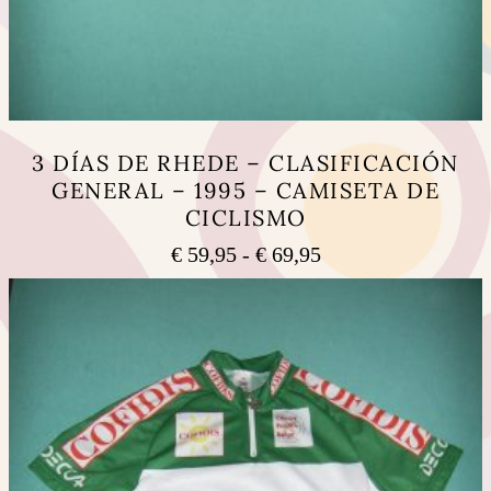
3 DÍAS DE RHEDE – CLASIFICACIÓN
GENERAL – 1995 – CAMISETA DE
CICLISMO
Rango
€
59,95
-
€
69,95
de
Este
precios:
producto
tiene
desde
múltiples
€ 59,95
variantes.
hasta
Las
€ 69,95
opciones
se
pueden
elegir
en