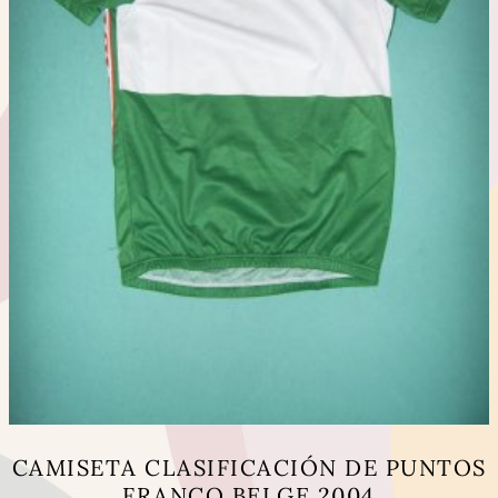
la
página
de
producto
CAMISETA CLASIFICACIÓN DE PUNTOS
FRANCO BELGE 2004