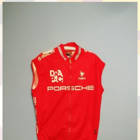
こ
か
の
ら
商
選
品
択
に
で
は
き
複
ま
数
す
の
バ
リ
エ
ー
シ
ョ
ン
が
あ
り
ま
す。