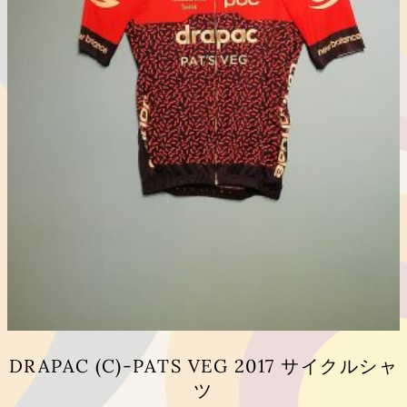
リ
エ
ー
シ
ョ
ン
が
あ
り
ま
す。
オ
プ
シ
ョ
ン
は
商
品
DRAPAC (C)-PATS VEG 2017 サイクルシャ
ペ
ツ
ー
ジ