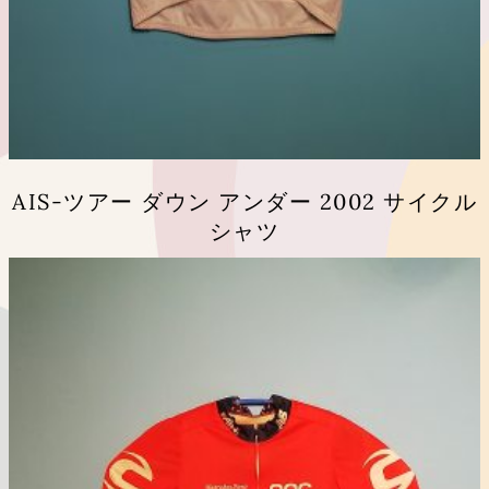
AIS-ツアー ダウン アンダー 2002 サイクル
シャツ
こ
の
商
品
に
は
複
数
の
バ