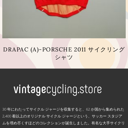
オ
プ
シ
ョ
ン
は
商
品
DRAPAC (A)-PORSCHE 2011 サイクリング
ペ
シャツ
ー
ジ
こ
か
の
ら
商
選
品
択
に
で
は
き
複
.
ま
数
30 年にわたってサイクル ジャージを収集すると、62 か国から集められた
す
の
2,400 着以上のオリジナル サイクル ジャージという、サッカー スタジア
バ
ムを埋め尽くすほどのコレクションが誕生しました。有名な大手サイクリ
リ