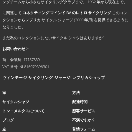
ングチームから小さなサイクリングクラブまで。 1952 年から現在まで。
エ
ー
に関連して
コネクティング マインド BV のレトロ サイクリング
このコレ
シ
クションからレプリカ サイクル ジャージ (2000 年用) を提供できるように
ョ
なりました。
ン
が
まだ私のコレクションにないサイクル シャツはありますか?
あ
り
お問い合わせ >
ま
商工会議所: 17187839
す。
VAT 番号: NL816079596B01
オ
プ
ヴィンテージ サイクリング ジャージ
レプリカショップ
シ
ョ
ン
家
方法
は
サイクルシャツ
配達時間
商
品
トン・メルクスについて
顧客サービス
ペ
ブログ
不満ですか？
ー
ジ
左
苦情フォーム