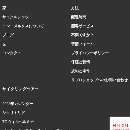
ョ
ン
家
方法
は
サイクルシャツ
配達時間
商
品
トン・メルクスについて
顧客サービス
ペ
ブログ
不満ですか？
ー
ジ
左
苦情フォーム
か
コンタクト
プライバシーポリシー
ら
選
保証と苦情
択
規約と条件
で
き
リプロショップへのお問い合わせ
ま
サイクリングツアー
す
2023年カレンダー
シクリトリド
TC ウィルヘルミナ