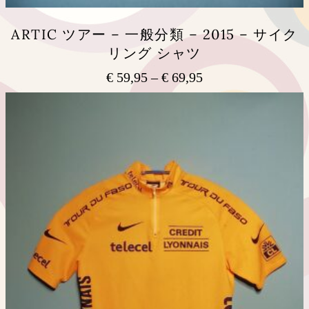
商
品
ARTIC ツアー – 一般分類 – 2015 – サイク
ペ
リング シャツ
ー
ジ
€
59,95
–
€
69,95
価
か
ら
格
こ
選
の
帯:
択
商
€ 59,95
で
品
–
き
に
€ 69,95
ま
は
す
複
数
の
バ
リ
エ
ー
シ
ョ