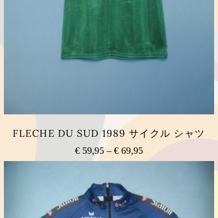
FLECHE DU SUD 1989 サイクル シャツ
€
59,95
–
€
69,95
価
格
こ
の
帯:
商
€ 59,95
品
–
に
€ 69,95
は