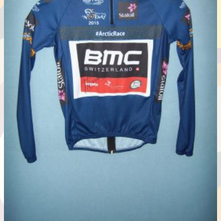
複
数
の
バ
リ
エ
ー
シ
ョ
ン
が
あ
り
ま
す。
オ
プ
シ
ョ
ン
は