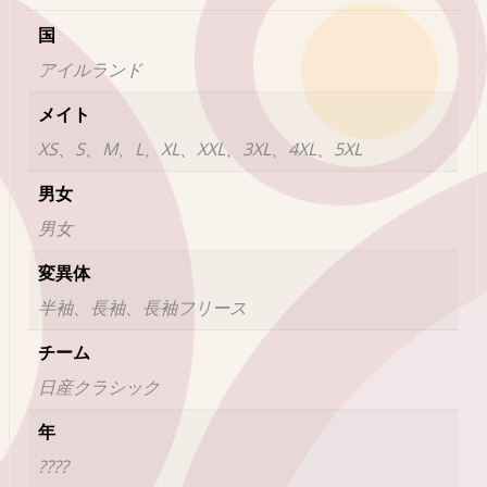
国
アイルランド
メイト
XS、S、M、L、XL、XXL、3XL、4XL、5XL
男女
男女
変異体
半袖、長袖、長袖フリース
チーム
日産クラシック
年
????