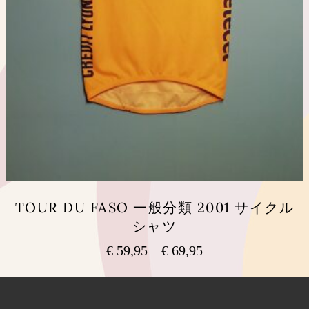
ン
が
あ
り
ま
す。
オ
プ
シ
ョ
ン
は
商
品
TOUR DU FASO 一般分類 2001 サイクル
ペ
シャツ
ー
ジ
€
59,95
–
€
69,95
価
か
ら
格
こ
選
の
帯:
択
商
€ 59,95