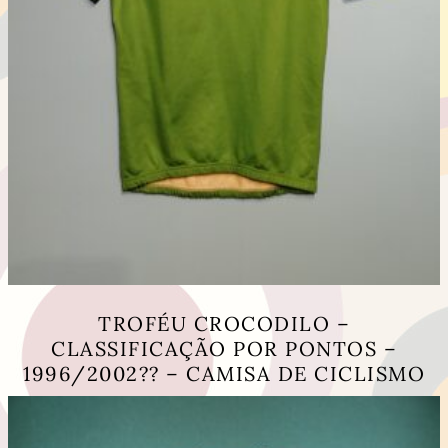
TROFÉU CROCODILO –
CLASSIFICAÇÃO POR PONTOS –
1996/2002?? – CAMISA DE CICLISMO
This
product
has