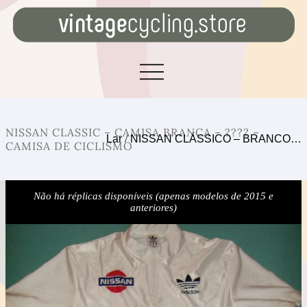
NISSAN CLASSIC – CAMISA BRANCA – ???? –
Lar
/
NISSAN CLÁSSICO – BRANCO…
CAMISA DE CICLISMO
Não há réplicas disponíveis (apenas modelos de 2015 e
anteriores)