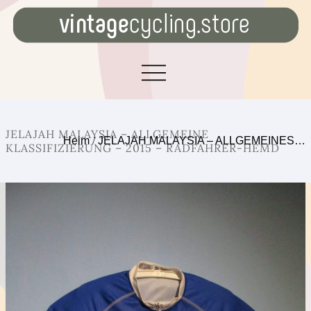
JELAJAH MALAYSIA – ALLGEMEINE
Heim
/
JELAJAH MALAYSIA – ALLGEMEINES…
KLASSIFIZIERUNG – 2015 – RADFAHRER-HEMD