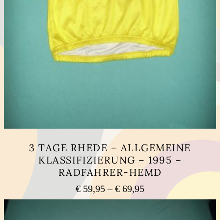
3 TAGE RHEDE – ALLGEMEINE
KLASSIFIZIERUNG – 1995 –
RADFAHRER-HEMD
Preisspanne:
€
59,95
–
€
69,95
€ 59,95
Dieses
bis
Produkt