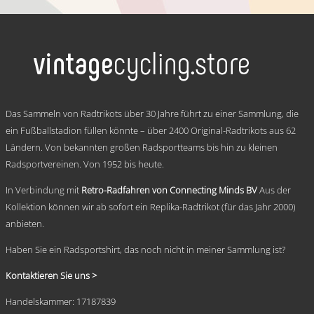
€ 59,95
Dieses
bis
Produkt
weist
€ 69,95
mehrere
Varianten
auf.
Die
Optionen
.
können
Das Sammeln von Radtrikots über 30 Jahre führt zu einer Sammlung, die
auf
ein Fußballstadion füllen könnte – über 2400 Original-Radtrikots aus 62
der
Ländern. Von bekannten großen Radsportteams bis hin zu kleinen
Produktseite
gewählt
Radsportvereinen. Von 1952 bis heute.
werden
In Verbindung mit
Retro-Radfahren von Connecting Minds BV
Aus der
Kollektion können wir ab sofort ein Replika-Radtrikot (für das Jahr 2000)
anbieten.
Haben Sie ein Radsportshirt, das noch nicht in meiner Sammlung ist?
Kontaktieren Sie uns >
Handelskammer: 17187839