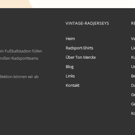
bis
Produkt
weist
€ 69,95
mehrere
Varianten
VINTAGE-RADJERSEYS
R
auf.
Die
Optionen
Heim
V
können
auf
Radsport-Shirts
Li
in Fußballstadion füllen
der
Über Ton Merckx
K
Produktseite
 großen Radsportteams
gewählt
Blog
U
werden
Links
B
llektion können wir ab
Kontakt
D
G
G
Ko