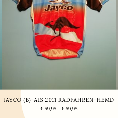
JAYCO (B)-AIS 2011 RADFAHREN-HEMD
Preisspanne:
€
59,95
–
€
69,95
€ 59,95
Dieses