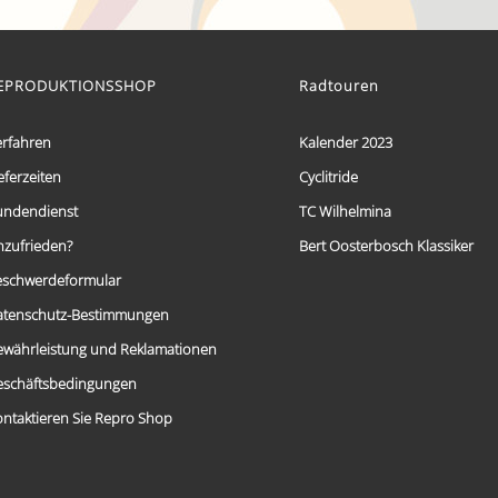
€ 59,95
Dieses
bis
Produkt
weist
€ 69,95
mehrere
EPRODUKTIONSSHOP
Radtouren
Varianten
auf.
Die
erfahren
Kalender 2023
Optionen
eferzeiten
Cyclitride
können
auf
undendienst
TC Wilhelmina
der
Produktseite
nzufrieden?
Bert Oosterbosch Klassiker
gewählt
eschwerdeformular
werden
atenschutz-Bestimmungen
ewährleistung und Reklamationen
eschäftsbedingungen
ntaktieren Sie Repro Shop