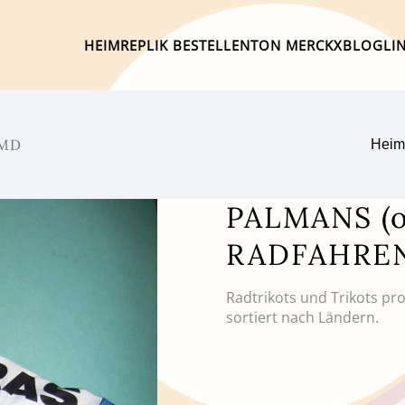
HEIM
REPLIK BESTELLEN
TON MERCKX
BLOG
LI
EMD
Heim
PALMANS (o
RADFAHRE
Radtrikots und Trikots pr
sortiert nach Ländern.