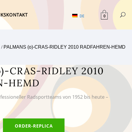
NKS
KONTAKT
0
DE
/
PALMANS (o)-CRAS-RIDLEY 2010 RADFAHREN-HEMD
)-CRAS-RIDLEY 2010
N-HEMD
ofessioneller Radsportteams von 1952 bis heute –
ORDER-REPLICA