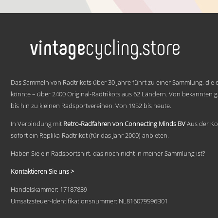
€ 59,95
Dieses
bis
Produkt
weist
€ 69,95
mehrere
Varianten
auf.
Die
Optionen
.
können
Das Sammeln von Radtrikots über 30 Jahre führt zu einer Sammlung, die e
auf
könnte – über 2400 Original-Radtrikots aus 62 Ländern. Von bekannten
der
bis hin zu kleinen Radsportvereinen. Von 1952 bis heute.
Produktseite
gewählt
werden
In Verbindung mit
Retro-Radfahren von Connecting Minds BV
Aus der Ko
sofort ein Replika-Radtrikot (für das Jahr 2000) anbieten.
Haben Sie ein Radsportshirt, das noch nicht in meiner Sammlung ist?
Kontaktieren Sie uns >
Handelskammer: 17187839
Umsatzsteuer-Identifikationsnummer: NL816079596B01