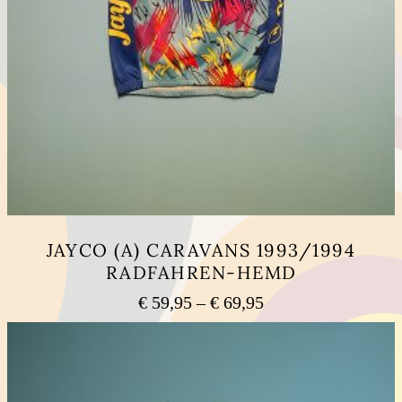
JAYCO (A) CARAVANS 1993/1994
RADFAHREN-HEMD
Preisspanne:
€
59,95
–
€
69,95
€ 59,95
Dieses
bis
Produkt
weist
€ 69,95
mehrere
Varianten