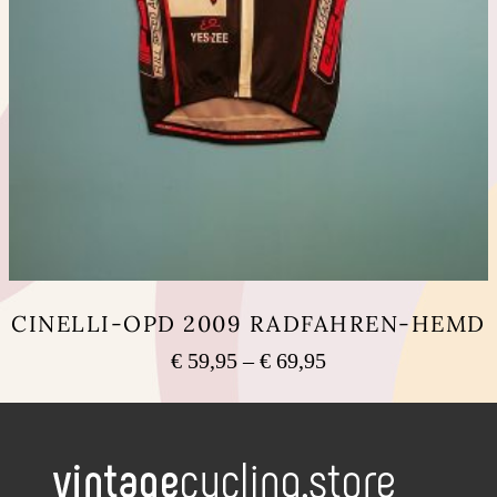
CINELLI-OPD 2009 RADFAHREN-HEMD
Preisspanne:
€
59,95
–
€
69,95
€ 59,95
Dieses
bis
Produkt
weist
€ 69,95
mehrere
Varianten
auf.