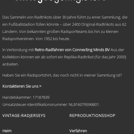
Die
Optionen
.
können
Das Sammeln von Radtrikots über 30 Jahre führt zu einer Sammlung, die
auf
ein Fußballstadion füllen könnte – über 2400 Original-Radtrikots aus 62
der
Ländern. Von bekannten großen Radsportteams bis hin zu kleinen
Produktseite
gewählt
Radsportvereinen. Von 1952 bis heute.
werden
In Verbindung mit
Retro-Radfahren von Connecting Minds BV
Aus der
Kollektion können wir ab sofort ein Replika-Radtrikot (für das Jahr 2000)
anbieten.
Haben Sie ein Radsportshirt, das noch nicht in meiner Sammlung ist?
Kontaktieren Sie uns >
Handelskammer: 17187839
Umsatzsteuer-Identifikationsnummer: NL816079596B01
VINTAGE-RADJERSEYS
REPRODUKTIONSSHOP
Heim
Verfahren