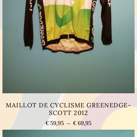
MAILLOT DE CYCLISME GREENEDGE-
SCOTT 2012
Plage
€
59,95
–
€
69,95
de
Ce
prix :