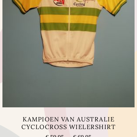
du
produit
KAMPIOEN VAN AUSTRALIE
CYCLOCROSS WIELERSHIRT
Plage
€
59,95
–
€
69,95