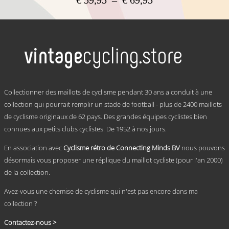
de
Ce
prix :
produit
a
€ 59,95
plusieurs
à
variations.
€ 69,95
Les
options
peuvent
.
être
Collectionner des maillots de cyclisme pendant 30 ans a conduit à une
choisies
collection qui pourrait remplir un stade de football - plus de 2400 maillots
sur
de cyclisme originaux de 62 pays. Des grandes équipes cyclistes bien
la
page
connues aux petits clubs cyclistes. De 1952 à nos jours.
du
produit
En association avec
Cyclisme rétro de Connecting Minds BV
nous pouvons
désormais vous proposer une réplique du maillot cycliste (pour l'an 2000)
de la collection.
Avez-vous une chemise de cyclisme qui n'est pas encore dans ma
collection ?
Contactez-nous >