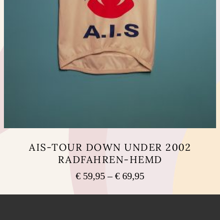
AIS-TOUR DOWN UNDER 2002
RADFAHREN-HEMD
Preisspanne:
€
59,95
–
€
69,95
€ 59,95
Dieses
bis
Produkt
weist
€ 69,95
mehrere