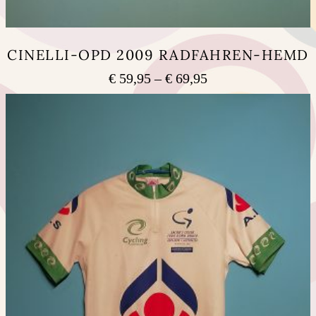
CINELLI-OPD 2009 RADFAHREN-HEMD
Preisspanne:
€
59,95
–
€
69,95
€ 59,95
Dieses
bis
Produkt
weist
€ 69,95
mehrere
Varianten
auf.
Die
Optionen
können
auf
der
Produktseite
gewählt
werden