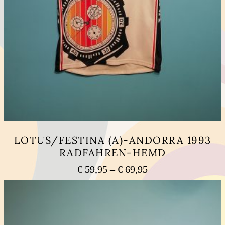
LOTUS/FESTINA (A)-ANDORRA 1993
RADFAHREN-HEMD
Preisspanne:
€
59,95
–
€
69,95
€ 59,95
Dieses
bis
Produkt
weist
€ 69,95
mehrere
Varianten