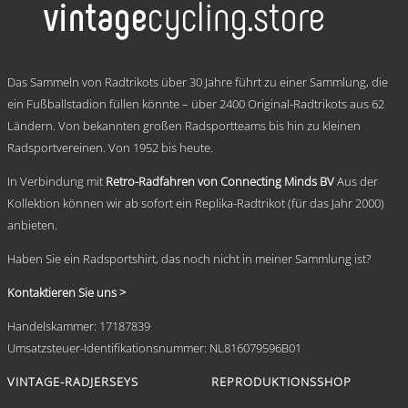
Varianten
auf.
Die
Optionen
.
können
Das Sammeln von Radtrikots über 30 Jahre führt zu einer Sammlung, die
auf
ein Fußballstadion füllen könnte – über 2400 Original-Radtrikots aus 62
der
Ländern. Von bekannten großen Radsportteams bis hin zu kleinen
Produktseite
gewählt
Radsportvereinen. Von 1952 bis heute.
werden
In Verbindung mit
Retro-Radfahren von Connecting Minds BV
Aus der
Kollektion können wir ab sofort ein Replika-Radtrikot (für das Jahr 2000)
anbieten.
Haben Sie ein Radsportshirt, das noch nicht in meiner Sammlung ist?
Kontaktieren Sie uns >
Handelskammer: 17187839
Umsatzsteuer-Identifikationsnummer: NL816079596B01
VINTAGE-RADJERSEYS
REPRODUKTIONSSHOP