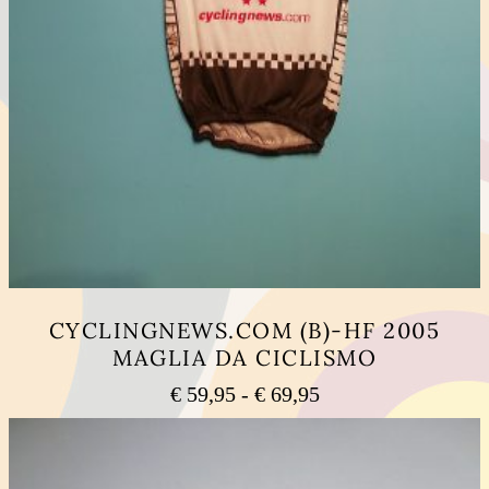
CYCLINGNEWS.COM (B)-HF 2005
MAGLIA DA CICLISMO
Fascia
€
59,95
-
€
69,95
di
Questo
prezzo:
prodotto
ha
da
più