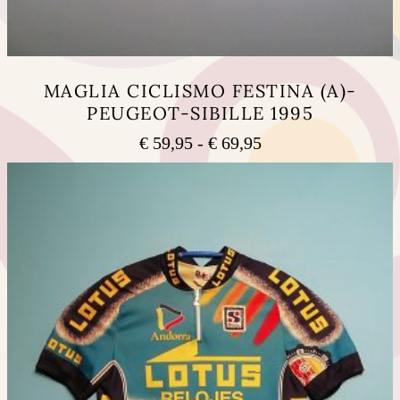
MAGLIA CICLISMO FESTINA (A)-
PEUGEOT-SIBILLE 1995
Fascia
€
59,95
-
€
69,95
di
Questo
prezzo:
prodotto
ha
da
più
€ 59,95
varianti.
a
Le
€ 69,95
opzioni
possono
essere
scelte
nella
pagina
del
prodotto