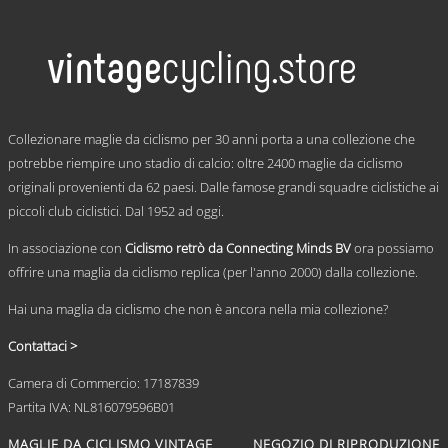
prezzo:
prodotto
ha
da
più
€ 59,95
varianti.
a
Le
€ 69,95
opzioni
possono
.
essere
Collezionare maglie da ciclismo per 30 anni porta a una collezione che
scelte
potrebbe riempire uno stadio di calcio: oltre 2400 maglie da ciclismo
nella
originali provenienti da 62 paesi. Dalle famose grandi squadre ciclistiche ai
pagina
del
piccoli club ciclistici. Dal 1952 ad oggi.
prodotto
In associazione con
Ciclismo retrò da Connecting Minds BV
ora possiamo
offrire una maglia da ciclismo replica (per l'anno 2000) dalla collezione.
Hai una maglia da ciclismo che non è ancora nella mia collezione?
Contattaci >
Camera di Commercio: 17187839
Partita IVA: NL816079596B01
MAGLIE DA CICLISMO VINTAGE
NEGOZIO DI RIPRODUZIONE