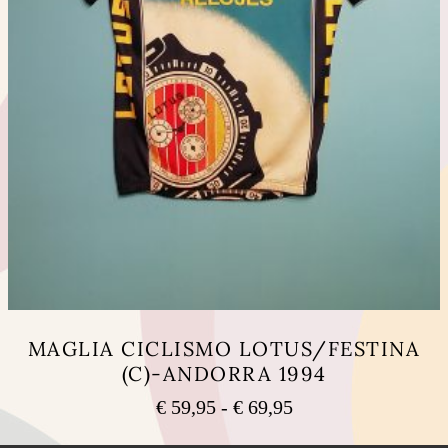
MAGLIA CICLISMO LOTUS/FESTINA
(C)-ANDORRA 1994
Fascia
€
59,95
-
€
69,95
di
Questo